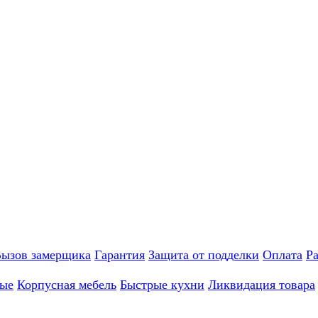
ызов замерщика
Гарантия
Защита от подделки
Оплата
Р
ные
Корпусная мебель
Быстрые кухни
Ликвидация товара