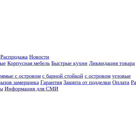
Распродажа
Новости
ные
Корпусная мебель
Быстрые кухни
Ликвидация товара
рямые с островом
с барной стойкой
с островом
угловые
ызов замерщика
Гарантия
Защита от подделки
Оплата
Р
ы
Информация для СМИ