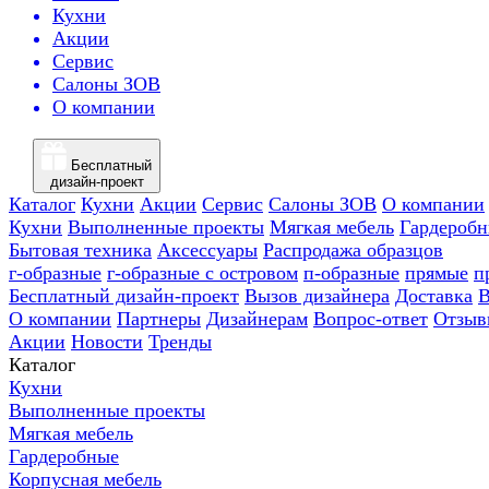
Кухни
Акции
Сервис
Салоны ЗОВ
О компании
Бесплатный
дизайн-проект
Каталог
Кухни
Акции
Сервис
Салоны ЗОВ
О компании
Кухни
Выполненные проекты
Мягкая мебель
Гардероб
Бытовая техника
Аксессуары
Распродажа образцов
г-образные
г-образные с островом
п-образные
прямые
п
Бесплатный дизайн-проект
Вызов дизайнера
Доставка
В
О компании
Партнеры
Дизайнерам
Вопрос-ответ
Отзыв
Акции
Новости
Тренды
Каталог
Кухни
Выполненные проекты
Мягкая мебель
Гардеробные
Корпусная мебель