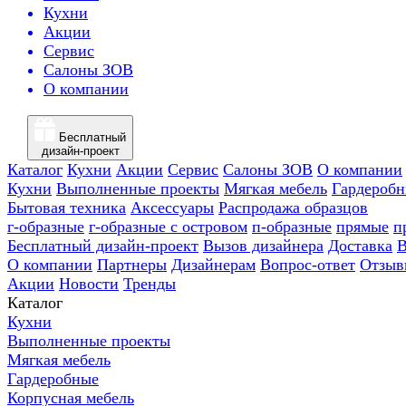
Кухни
Акции
Сервис
Салоны ЗОВ
О компании
Бесплатный
дизайн-проект
Каталог
Кухни
Акции
Сервис
Салоны ЗОВ
О компании
Кухни
Выполненные проекты
Мягкая мебель
Гардероб
Бытовая техника
Аксессуары
Распродажа образцов
г-образные
г-образные с островом
п-образные
прямые
п
Бесплатный дизайн-проект
Вызов дизайнера
Доставка
В
О компании
Партнеры
Дизайнерам
Вопрос-ответ
Отзыв
Акции
Новости
Тренды
Каталог
Кухни
Выполненные проекты
Мягкая мебель
Гардеробные
Корпусная мебель