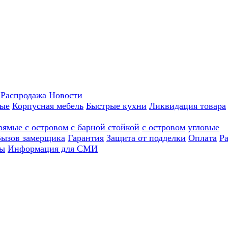
Распродажа
Новости
ные
Корпусная мебель
Быстрые кухни
Ликвидация товара
рямые с островом
с барной стойкой
с островом
угловые
ызов замерщика
Гарантия
Защита от подделки
Оплата
Р
ы
Информация для СМИ