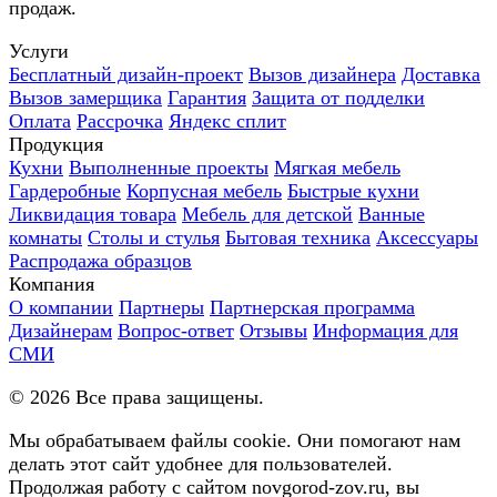
продаж.
Услуги
Бесплатный дизайн-проект
Вызов дизайнера
Доставка
Вызов замерщика
Гарантия
Защита от подделки
Оплата
Рассрочка
Яндекс сплит
Продукция
Кухни
Выполненные проекты
Мягкая мебель
Гардеробные
Корпусная мебель
Быстрые кухни
Ликвидация товара
Мебель для детской
Ванные
комнаты
Столы и стулья
Бытовая техника
Аксессуары
Распродажа образцов
Компания
О компании
Партнеры
Партнерская программа
Дизайнерам
Вопрос-ответ
Отзывы
Информация для
СМИ
©
2026
Все права защищены.
Мы обрабатываем файлы cookie. Они помогают нам
делать этот сайт удобнее для пользователей.
Продолжая работу с сайтом novgorod-zov.ru, вы