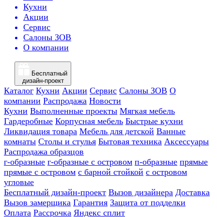
Кухни
Акции
Сервис
Салоны ЗОВ
О компании
Бесплатный
дизайн-проект
Каталог
Кухни
Акции
Сервис
Салоны ЗОВ
О
компании
Распродажа
Новости
Кухни
Выполненные проекты
Мягкая мебель
Гардеробные
Корпусная мебель
Быстрые кухни
Ликвидация товара
Мебель для детской
Ванные
комнаты
Столы и стулья
Бытовая техника
Аксессуары
Распродажа образцов
г-образные
г-образные с островом
п-образные
прямые
прямые с островом
с барной стойкой
с островом
угловые
Бесплатный дизайн-проект
Вызов дизайнера
Доставка
Вызов замерщика
Гарантия
Защита от подделки
Оплата
Рассрочка
Яндекс сплит