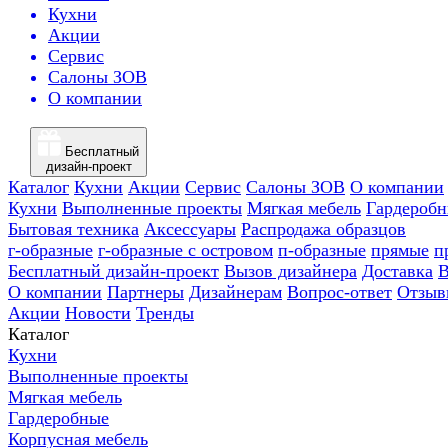
Кухни
Акции
Сервис
Салоны ЗОВ
О компании
Бесплатный
дизайн-проект
Каталог
Кухни
Акции
Сервис
Салоны ЗОВ
О компании
Кухни
Выполненные проекты
Мягкая мебель
Гардероб
Бытовая техника
Аксессуары
Распродажа образцов
г-образные
г-образные с островом
п-образные
прямые
п
Бесплатный дизайн-проект
Вызов дизайнера
Доставка
В
О компании
Партнеры
Дизайнерам
Вопрос-ответ
Отзыв
Акции
Новости
Тренды
Каталог
Кухни
Выполненные проекты
Мягкая мебель
Гардеробные
Корпусная мебель