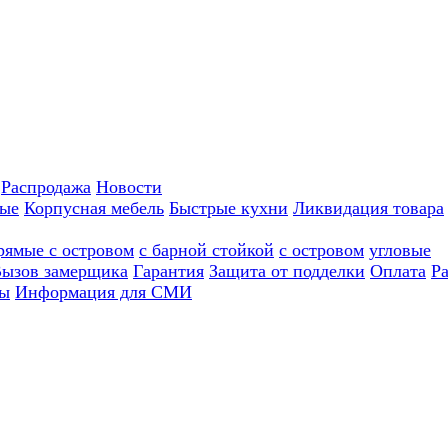
Распродажа
Новости
ные
Корпусная мебель
Быстрые кухни
Ликвидация товара
рямые с островом
с барной стойкой
с островом
угловые
ызов замерщика
Гарантия
Защита от подделки
Оплата
Р
ы
Информация для СМИ