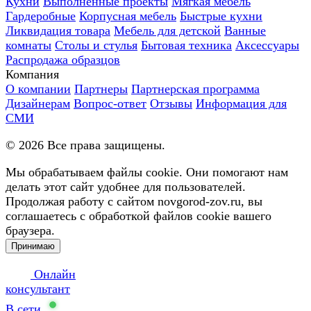
Кухни
Выполненные проекты
Мягкая мебель
Гардеробные
Корпусная мебель
Быстрые кухни
Ликвидация товара
Мебель для детской
Ванные
комнаты
Столы и стулья
Бытовая техника
Аксессуары
Распродажа образцов
Компания
О компании
Партнеры
Партнерская программа
Дизайнерам
Вопрос-ответ
Отзывы
Информация для
СМИ
©
2026
Все права защищены.
Мы обрабатываем файлы cookie. Они помогают нам
делать этот сайт удобнее для пользователей.
Продолжая работу с сайтом novgorod-zov.ru, вы
соглашаетесь с обработкой файлов cookie вашего
браузера.
Принимаю
Онлайн
консультант
В сети