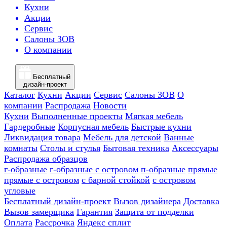
Кухни
Акции
Сервис
Салоны ЗОВ
О компании
Бесплатный
дизайн-проект
Каталог
Кухни
Акции
Сервис
Салоны ЗОВ
О
компании
Распродажа
Новости
Кухни
Выполненные проекты
Мягкая мебель
Гардеробные
Корпусная мебель
Быстрые кухни
Ликвидация товара
Мебель для детской
Ванные
комнаты
Столы и стулья
Бытовая техника
Аксессуары
Распродажа образцов
г-образные
г-образные с островом
п-образные
прямые
прямые с островом
с барной стойкой
с островом
угловые
Бесплатный дизайн-проект
Вызов дизайнера
Доставка
Вызов замерщика
Гарантия
Защита от подделки
Оплата
Рассрочка
Яндекс сплит