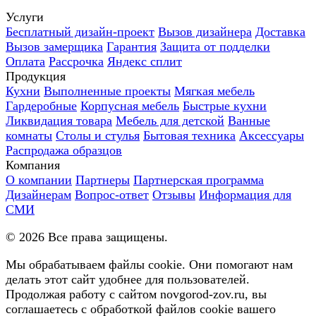
Услуги
Бесплатный дизайн-проект
Вызов дизайнера
Доставка
Вызов замерщика
Гарантия
Защита от подделки
Оплата
Рассрочка
Яндекс сплит
Продукция
Кухни
Выполненные проекты
Мягкая мебель
Гардеробные
Корпусная мебель
Быстрые кухни
Ликвидация товара
Мебель для детской
Ванные
комнаты
Столы и стулья
Бытовая техника
Аксессуары
Распродажа образцов
Компания
О компании
Партнеры
Партнерская программа
Дизайнерам
Вопрос-ответ
Отзывы
Информация для
СМИ
©
2026
Все права защищены.
Мы обрабатываем файлы cookie. Они помогают нам
делать этот сайт удобнее для пользователей.
Продолжая работу с сайтом novgorod-zov.ru, вы
соглашаетесь с обработкой файлов cookie вашего