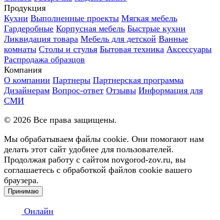
Продукция
Кухни
Выполненные проекты
Мягкая мебель
Гардеробные
Корпусная мебель
Быстрые кухни
Ликвидация товара
Мебель для детской
Ванные
комнаты
Столы и стулья
Бытовая техника
Аксессуары
Распродажа образцов
Компания
О компании
Партнеры
Партнерская программа
Дизайнерам
Вопрос-ответ
Отзывы
Информация для
СМИ
©
2026
Все права защищены.
Мы обрабатываем файлы cookie. Они помогают нам
делать этот сайт удобнее для пользователей.
Продолжая работу с сайтом novgorod-zov.ru, вы
соглашаетесь с обработкой файлов cookie вашего
браузера.
Принимаю
Онлайн