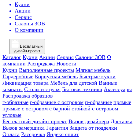
Кухни
Акции
Сервис
Салоны ЗОВ
О компании
Бесплатный
дизайн-проект
Каталог
Кухни
Акции
Сервис
Салоны ЗОВ
О
компании
Распродажа
Новости
Кухни
Выполненные проекты
Мягкая мебель
Гардеробные
Корпусная мебель
Быстрые кухни
Ликвидация товара
Мебель для детской
Ванные
комнаты
Столы и стулья
Бытовая техника
Аксессуары
Распродажа образцов
г-образные
г-образные с островом
п-образные
прямые
прямые с островом
с барной стойкой
с островом
угловые
Бесплатный дизайн-проект
Вызов дизайнера
Доставка
Вызов замерщика
Гарантия
Защита от подделки
Оплата
Рассрочка
Яндекс сплит