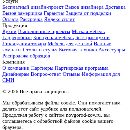
Услуги
Бесплатный дизайн-проект
Вызов дизайнера
Доставка
Вызов замерщика
Гарантия
Защита от подделки
Оплата
Рассрочка
Яндекс сплит
Продукция
Кухни
Выполненные проекты
Мягкая мебель
Гардеробные
Корпусная мебель
Быстрые кухни
Ликвидация товара
Мебель для детской
Ванные
комнаты
Столы и стулья
Бытовая техника
Аксессуары
Распродажа образцов
Компания
О компании
Партнеры
Партнерская программа
Дизайнерам
Вопрос-ответ
Отзывы
Информация для
СМИ
©
2026
Все права защищены.
Мы обрабатываем файлы cookie. Они помогают нам
делать этот сайт удобнее для пользователей.
Продолжая работу с сайтом novgorod-zov.ru, вы
соглашаетесь с обработкой файлов cookie вашего
браузера.