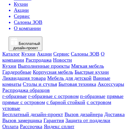
Кухни
Акции
Сервис
Салоны ЗОВ
О компании
Бесплатный
дизайн-проект
Каталог
Кухни
Акции
Сервис
Салоны ЗОВ
О
компании
Распродажа
Новости
Кухни
Выполненные проекты
Мягкая мебель
Гардеробные
Корпусная мебель
Быстрые кухни
Ликвидация товара
Мебель для детской
Ванные
комнаты
Столы и стулья
Бытовая техника
Аксессуары
Распродажа образцов
г-образные
г-образные с островом
п-образные
прямые
прямые с островом
с барной стойкой
с островом
угловые
Бесплатный дизайн-проект
Вызов дизайнера
Доставка
Вызов замерщика
Гарантия
Защита от подделки
Оплата
Рассрочка
Яндекс сплит