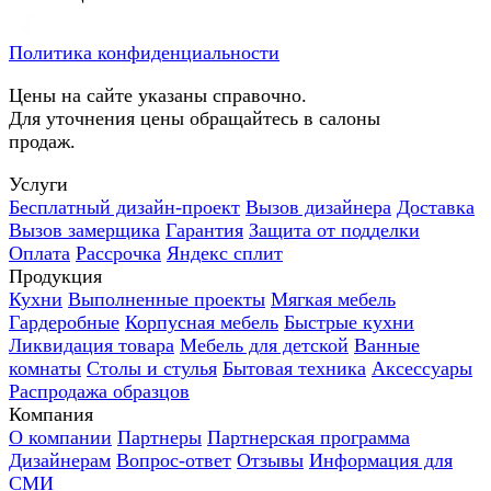
Политика конфиденциальности
Цены на сайте указаны справочно.
Для уточнения цены обращайтесь в салоны
продаж.
Услуги
Бесплатный дизайн-проект
Вызов дизайнера
Доставка
Вызов замерщика
Гарантия
Защита от подделки
Оплата
Рассрочка
Яндекс сплит
Продукция
Кухни
Выполненные проекты
Мягкая мебель
Гардеробные
Корпусная мебель
Быстрые кухни
Ликвидация товара
Мебель для детской
Ванные
комнаты
Столы и стулья
Бытовая техника
Аксессуары
Распродажа образцов
Компания
О компании
Партнеры
Партнерская программа
Дизайнерам
Вопрос-ответ
Отзывы
Информация для
СМИ