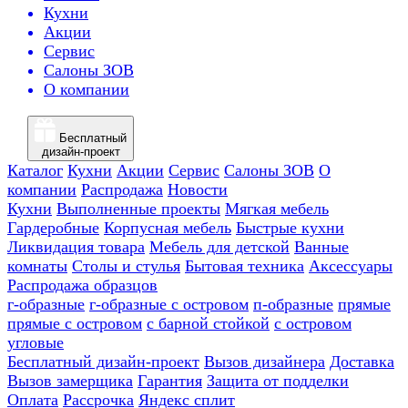
Кухни
Акции
Сервис
Салоны ЗОВ
О компании
Бесплатный
дизайн-проект
Каталог
Кухни
Акции
Сервис
Салоны ЗОВ
О
компании
Распродажа
Новости
Кухни
Выполненные проекты
Мягкая мебель
Гардеробные
Корпусная мебель
Быстрые кухни
Ликвидация товара
Мебель для детской
Ванные
комнаты
Столы и стулья
Бытовая техника
Аксессуары
Распродажа образцов
г-образные
г-образные с островом
п-образные
прямые
прямые с островом
с барной стойкой
с островом
угловые
Бесплатный дизайн-проект
Вызов дизайнера
Доставка
Вызов замерщика
Гарантия
Защита от подделки
Оплата
Рассрочка
Яндекс сплит