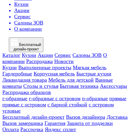
Кухни
Акции
Сервис
Салоны ЗОВ
О компании
Бесплатный
дизайн-проект
Каталог
Кухни
Акции
Сервис
Салоны ЗОВ
О
компании
Распродажа
Новости
Кухни
Выполненные проекты
Мягкая мебель
Гардеробные
Корпусная мебель
Быстрые кухни
Ликвидация товара
Мебель для детской
Ванные
комнаты
Столы и стулья
Бытовая техника
Аксессуары
Распродажа образцов
г-образные
г-образные с островом
п-образные
прямые
прямые с островом
с барной стойкой
с островом
угловые
Бесплатный дизайн-проект
Вызов дизайнера
Доставка
Вызов замерщика
Гарантия
Защита от подделки
Оплата
Рассрочка
Яндекс сплит