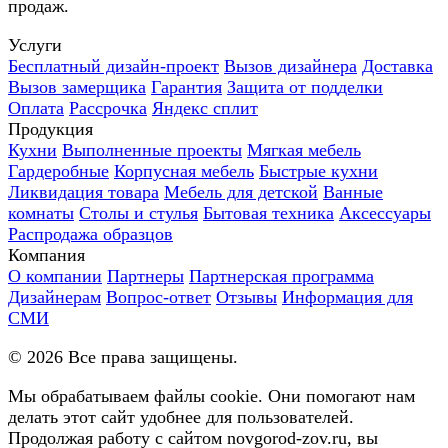
продаж.
Услуги
Бесплатный дизайн-проект
Вызов дизайнера
Доставка
Вызов замерщика
Гарантия
Защита от подделки
Оплата
Рассрочка
Яндекс сплит
Продукция
Кухни
Выполненные проекты
Мягкая мебель
Гардеробные
Корпусная мебель
Быстрые кухни
Ликвидация товара
Мебель для детской
Ванные
комнаты
Столы и стулья
Бытовая техника
Аксессуары
Распродажа образцов
Компания
О компании
Партнеры
Партнерская программа
Дизайнерам
Вопрос-ответ
Отзывы
Информация для
СМИ
©
2026
Все права защищены.
Мы обрабатываем файлы cookie. Они помогают нам
делать этот сайт удобнее для пользователей.
Продолжая работу с сайтом novgorod-zov.ru, вы