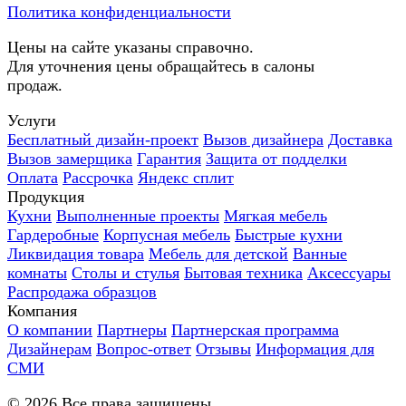
Политика конфиденциальности
Цены на сайте указаны справочно.
Для уточнения цены обращайтесь в салоны
продаж.
Услуги
Бесплатный дизайн-проект
Вызов дизайнера
Доставка
Вызов замерщика
Гарантия
Защита от подделки
Оплата
Рассрочка
Яндекс сплит
Продукция
Кухни
Выполненные проекты
Мягкая мебель
Гардеробные
Корпусная мебель
Быстрые кухни
Ликвидация товара
Мебель для детской
Ванные
комнаты
Столы и стулья
Бытовая техника
Аксессуары
Распродажа образцов
Компания
О компании
Партнеры
Партнерская программа
Дизайнерам
Вопрос-ответ
Отзывы
Информация для
СМИ
©
2026
Все права защищены.