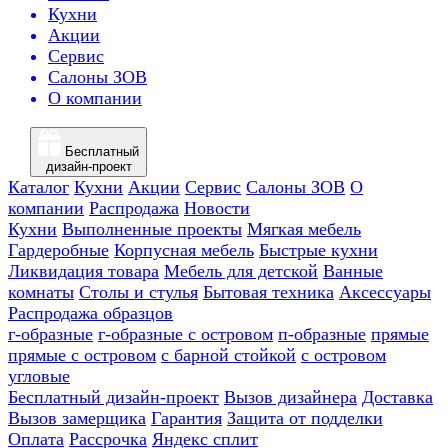
Кухни
Акции
Сервис
Салоны ЗОВ
О компании
Бесплатный
дизайн-проект
Каталог
Кухни
Акции
Сервис
Салоны ЗОВ
О
компании
Распродажа
Новости
Кухни
Выполненные проекты
Мягкая мебель
Гардеробные
Корпусная мебель
Быстрые кухни
Ликвидация товара
Мебель для детской
Ванные
комнаты
Столы и стулья
Бытовая техника
Аксессуары
Распродажа образцов
г-образные
г-образные с островом
п-образные
прямые
прямые с островом
с барной стойкой
с островом
угловые
Бесплатный дизайн-проект
Вызов дизайнера
Доставка
Вызов замерщика
Гарантия
Защита от подделки
Оплата
Рассрочка
Яндекс сплит