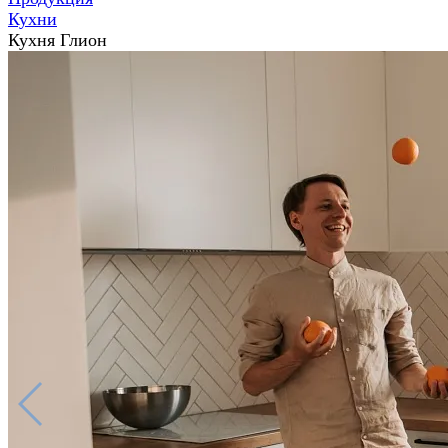
Кухни
Кухня Глион