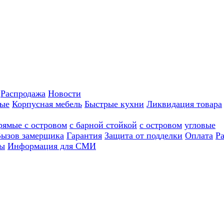
Распродажа
Новости
ные
Корпусная мебель
Быстрые кухни
Ликвидация товара
рямые с островом
с барной стойкой
с островом
угловые
ызов замерщика
Гарантия
Защита от подделки
Оплата
Р
ы
Информация для СМИ