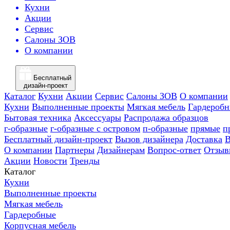
Кухни
Акции
Сервис
Салоны ЗОВ
О компании
Бесплатный
дизайн-проект
Каталог
Кухни
Акции
Сервис
Салоны ЗОВ
О компании
Кухни
Выполненные проекты
Мягкая мебель
Гардероб
Бытовая техника
Аксессуары
Распродажа образцов
г-образные
г-образные с островом
п-образные
прямые
п
Бесплатный дизайн-проект
Вызов дизайнера
Доставка
В
О компании
Партнеры
Дизайнерам
Вопрос-ответ
Отзыв
Акции
Новости
Тренды
Каталог
Кухни
Выполненные проекты
Мягкая мебель
Гардеробные
Корпусная мебель