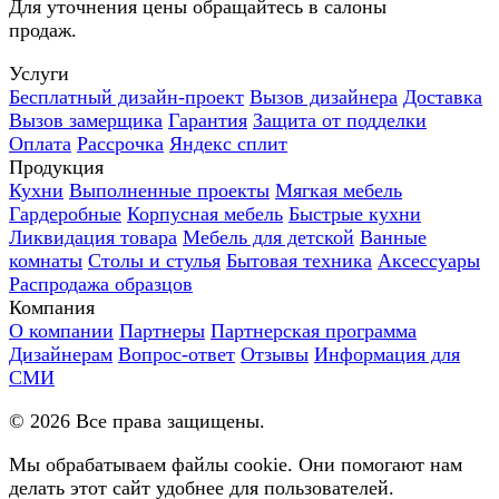
Для уточнения цены обращайтесь в салоны
продаж.
Услуги
Бесплатный дизайн-проект
Вызов дизайнера
Доставка
Вызов замерщика
Гарантия
Защита от подделки
Оплата
Рассрочка
Яндекс сплит
Продукция
Кухни
Выполненные проекты
Мягкая мебель
Гардеробные
Корпусная мебель
Быстрые кухни
Ликвидация товара
Мебель для детской
Ванные
комнаты
Столы и стулья
Бытовая техника
Аксессуары
Распродажа образцов
Компания
О компании
Партнеры
Партнерская программа
Дизайнерам
Вопрос-ответ
Отзывы
Информация для
СМИ
©
2026
Все права защищены.
Мы обрабатываем файлы cookie. Они помогают нам
делать этот сайт удобнее для пользователей.