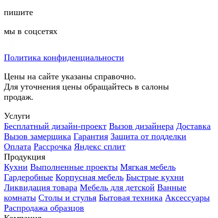
пишите
мы в соцсетях
Политика конфиденциальности
Цены на сайте указаны справочно.
Для уточнения цены обращайтесь в салоны
продаж.
Услуги
Бесплатный дизайн-проект
Вызов дизайнера
Доставка
Вызов замерщика
Гарантия
Защита от подделки
Оплата
Рассрочка
Яндекс сплит
Продукция
Кухни
Выполненные проекты
Мягкая мебель
Гардеробные
Корпусная мебель
Быстрые кухни
Ликвидация товара
Мебель для детской
Ванные
комнаты
Столы и стулья
Бытовая техника
Аксессуары
Распродажа образцов
Компания