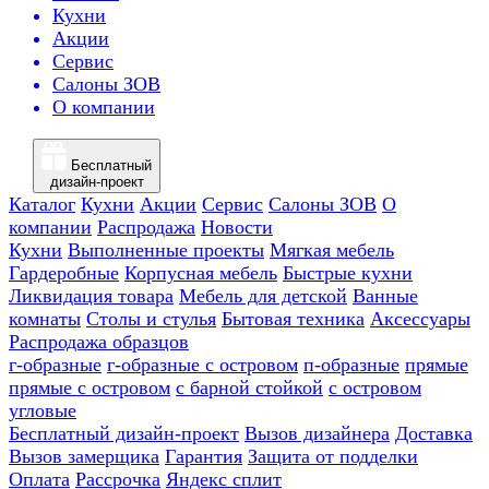
Кухни
Акции
Сервис
Салоны ЗОВ
О компании
Бесплатный
дизайн-проект
Каталог
Кухни
Акции
Сервис
Салоны ЗОВ
О
компании
Распродажа
Новости
Кухни
Выполненные проекты
Мягкая мебель
Гардеробные
Корпусная мебель
Быстрые кухни
Ликвидация товара
Мебель для детской
Ванные
комнаты
Столы и стулья
Бытовая техника
Аксессуары
Распродажа образцов
г-образные
г-образные с островом
п-образные
прямые
прямые с островом
с барной стойкой
с островом
угловые
Бесплатный дизайн-проект
Вызов дизайнера
Доставка
Вызов замерщика
Гарантия
Защита от подделки
Оплата
Рассрочка
Яндекс сплит