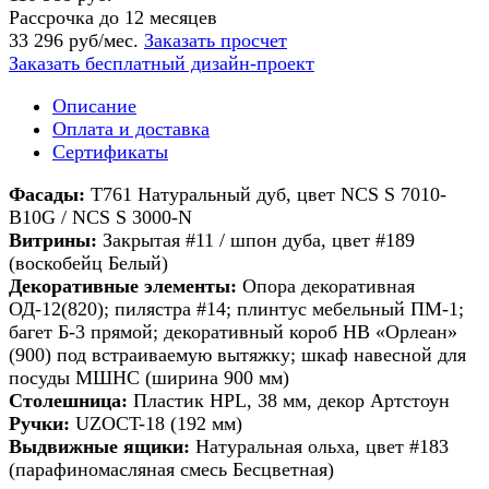
Рассрочка до 12 месяцев
33 296 руб/мес.
Заказать просчет
Заказать бесплатный дизайн-проект
Описание
Оплата и доставка
Сертификаты
Фасады:
Т761 Натуральный дуб, цвет NCS S 7010-
B10G / NCS S 3000-N
Витрины:
Закрытая #11 / шпон дуба, цвет #189
(воскобейц Белый)
Декоративные элементы:
Опора декоративная
ОД-12(820); пилястра #14; плинтус мебельный ПМ-1;
багет Б-3 прямой; декоративный короб HB «Орлеан»
(900) под встраиваемую вытяжку; шкаф навесной для
посуды МШНС (ширина 900 мм)
Столешница:
Пластик HPL, 38 мм, декор Артстоун
Ручки:
UZOCT-18 (192 мм)
Выдвижные ящики:
Натуральная ольха, цвет #183
(парафиномасляная смесь Бесцветная)