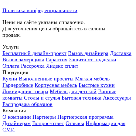
Политика конфиденциальности
Цены на сайте указаны справочно.
Для уточнения цены обращайтесь в салоны
продаж.
Услуги
Бесплатный дизайн-проект
Вызов дизайнера
Доставка
Вызов замерщика
Гарантия
Защита от подделки
Оплата
Рассрочка
Яндекс сплит
Продукция
Кухни
Выполненные проекты
Мягкая мебель
Гардеробные
Корпусная мебель
Быстрые кухни
Ликвидация товара
Мебель для детской
Ванные
комнаты
Столы и стулья
Бытовая техника
Аксессуары
Распродажа образцов
Компания
О компании
Партнеры
Партнерская программа
Дизайнерам
Вопрос-ответ
Отзывы
Информация для
СМИ