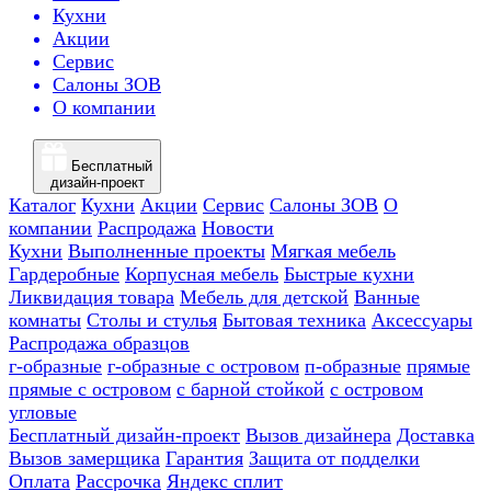
Кухни
Акции
Сервис
Салоны ЗОВ
О компании
Бесплатный
дизайн-проект
Каталог
Кухни
Акции
Сервис
Салоны ЗОВ
О
компании
Распродажа
Новости
Кухни
Выполненные проекты
Мягкая мебель
Гардеробные
Корпусная мебель
Быстрые кухни
Ликвидация товара
Мебель для детской
Ванные
комнаты
Столы и стулья
Бытовая техника
Аксессуары
Распродажа образцов
г-образные
г-образные с островом
п-образные
прямые
прямые с островом
с барной стойкой
с островом
угловые
Бесплатный дизайн-проект
Вызов дизайнера
Доставка
Вызов замерщика
Гарантия
Защита от подделки
Оплата
Рассрочка
Яндекс сплит