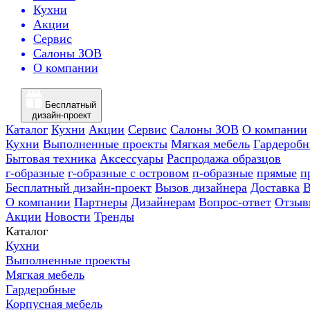
Кухни
Акции
Сервис
Салоны ЗОВ
О компании
Бесплатный
дизайн-проект
Каталог
Кухни
Акции
Сервис
Салоны ЗОВ
О компании
Кухни
Выполненные проекты
Мягкая мебель
Гардероб
Бытовая техника
Аксессуары
Распродажа образцов
г-образные
г-образные с островом
п-образные
прямые
п
Бесплатный дизайн-проект
Вызов дизайнера
Доставка
В
О компании
Партнеры
Дизайнерам
Вопрос-ответ
Отзыв
Акции
Новости
Тренды
Каталог
Кухни
Выполненные проекты
Мягкая мебель
Гардеробные
Корпусная мебель