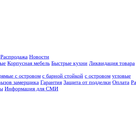
Распродажа
Новости
ные
Корпусная мебель
Быстрые кухни
Ликвидация товара
рямые с островом
с барной стойкой
с островом
угловые
ызов замерщика
Гарантия
Защита от подделки
Оплата
Р
ы
Информация для СМИ