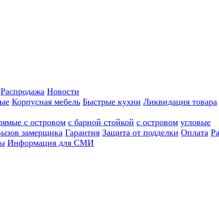
Распродажа
Новости
ные
Корпусная мебель
Быстрые кухни
Ликвидация товара
рямые с островом
с барной стойкой
с островом
угловые
ызов замерщика
Гарантия
Защита от подделки
Оплата
Р
ы
Информация для СМИ