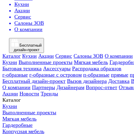
Кухни
Акции
Сервис
Салоны ЗОВ
О компании
Бесплатный
дизайн-проект
Каталог
Кухни
Акции
Сервис
Салоны ЗОВ
О компании
Кухни
Выполненные проекты
Мягкая мебель
Гардероб
Бытовая техника
Аксессуары
Распродажа образцов
г-образные
г-образные с островом
п-образные
прямые
п
Бесплатный дизайн-проект
Вызов дизайнера
Доставка
В
О компании
Партнеры
Дизайнерам
Вопрос-ответ
Отзыв
Акции
Новости
Тренды
Каталог
Кухни
Выполненные проекты
Мягкая мебель
Гардеробные
Корпусная мебель