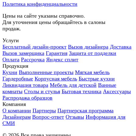
Политика конфиденциальности
Цены на сайте указаны справочно.
Для уточнения цены обращайтесь в салоны
продаж.
Услуги
Бесплатный дизайн-проект
Вызов дизайнера
Доставка
Вызов замерщика
Гарантия
Защита от подделки
Оплата
Рассрочка
Яндекс сплит
Продукция
Кухни
Выполненные проекты
Мягкая мебель
Гардеробные
Корпусная мебель
Быстрые кухни
Ликвидация товара
Мебель для детской
Ванные
комнаты
Столы и стулья
Бытовая техника
Аксессуары
Распродажа образцов
Компания
О компании
Партнеры
Партнерская программа
Дизайнерам
Вопрос-ответ
Отзывы
Информация для
СМИ
©
2026
Все права защищены.