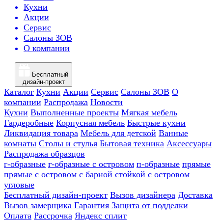
Кухни
Акции
Сервис
Салоны ЗОВ
О компании
Бесплатный
дизайн-проект
Каталог
Кухни
Акции
Сервис
Салоны ЗОВ
О
компании
Распродажа
Новости
Кухни
Выполненные проекты
Мягкая мебель
Гардеробные
Корпусная мебель
Быстрые кухни
Ликвидация товара
Мебель для детской
Ванные
комнаты
Столы и стулья
Бытовая техника
Аксессуары
Распродажа образцов
г-образные
г-образные с островом
п-образные
прямые
прямые с островом
с барной стойкой
с островом
угловые
Бесплатный дизайн-проект
Вызов дизайнера
Доставка
Вызов замерщика
Гарантия
Защита от подделки
Оплата
Рассрочка
Яндекс сплит