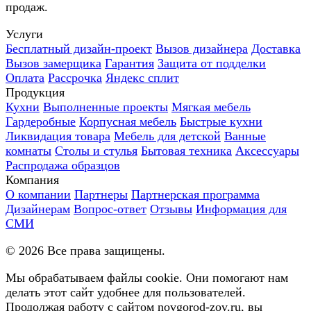
продаж.
Услуги
Бесплатный дизайн-проект
Вызов дизайнера
Доставка
Вызов замерщика
Гарантия
Защита от подделки
Оплата
Рассрочка
Яндекс сплит
Продукция
Кухни
Выполненные проекты
Мягкая мебель
Гардеробные
Корпусная мебель
Быстрые кухни
Ликвидация товара
Мебель для детской
Ванные
комнаты
Столы и стулья
Бытовая техника
Аксессуары
Распродажа образцов
Компания
О компании
Партнеры
Партнерская программа
Дизайнерам
Вопрос-ответ
Отзывы
Информация для
СМИ
©
2026
Все права защищены.
Мы обрабатываем файлы cookie. Они помогают нам
делать этот сайт удобнее для пользователей.
Продолжая работу с сайтом novgorod-zov.ru, вы