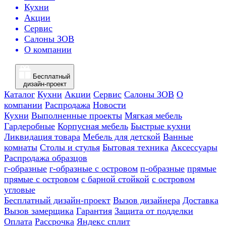
Кухни
Акции
Сервис
Салоны ЗОВ
О компании
Бесплатный
дизайн-проект
Каталог
Кухни
Акции
Сервис
Салоны ЗОВ
О
компании
Распродажа
Новости
Кухни
Выполненные проекты
Мягкая мебель
Гардеробные
Корпусная мебель
Быстрые кухни
Ликвидация товара
Мебель для детской
Ванные
комнаты
Столы и стулья
Бытовая техника
Аксессуары
Распродажа образцов
г-образные
г-образные с островом
п-образные
прямые
прямые с островом
с барной стойкой
с островом
угловые
Бесплатный дизайн-проект
Вызов дизайнера
Доставка
Вызов замерщика
Гарантия
Защита от подделки
Оплата
Рассрочка
Яндекс сплит