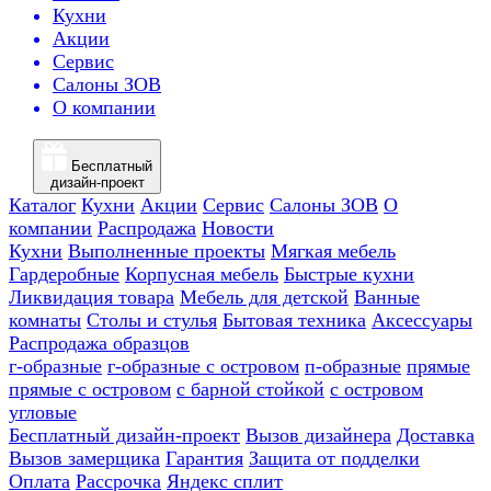
Кухни
Акции
Сервис
Салоны ЗОВ
О компании
Бесплатный
дизайн-проект
Каталог
Кухни
Акции
Сервис
Салоны ЗОВ
О
компании
Распродажа
Новости
Кухни
Выполненные проекты
Мягкая мебель
Гардеробные
Корпусная мебель
Быстрые кухни
Ликвидация товара
Мебель для детской
Ванные
комнаты
Столы и стулья
Бытовая техника
Аксессуары
Распродажа образцов
г-образные
г-образные с островом
п-образные
прямые
прямые с островом
с барной стойкой
с островом
угловые
Бесплатный дизайн-проект
Вызов дизайнера
Доставка
Вызов замерщика
Гарантия
Защита от подделки
Оплата
Рассрочка
Яндекс сплит