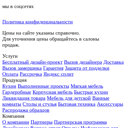
мы в соцсетях
Политика конфиденциальности
Цены на сайте указаны справочно.
Для уточнения цены обращайтесь в салоны
продаж.
Услуги
Бесплатный дизайн-проект
Вызов дизайнера
Доставка
Вызов замерщика
Гарантия
Защита от подделки
Оплата
Рассрочка
Яндекс сплит
Продукция
Кухни
Выполненные проекты
Мягкая мебель
Гардеробные
Корпусная мебель
Быстрые кухни
Ликвидация товара
Мебель для детской
Ванные
комнаты
Столы и стулья
Бытовая техника
Аксессуары
Распродажа образцов
Компания
О компании
Партнеры
Партнерская программа
Дизайнерам
Вопрос-ответ
Отзывы
Информация для