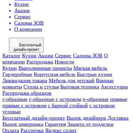
Кухни
Акции
Сервис
Салоны ЗОВ
О компании
Бесплатный
дизайн-проект
Каталог
Кухни
Акции
Сервис
Салоны ЗОВ
О
компании
Распродажа
Новости
Кухни
Выполненные проекты
Мягкая мебель
Гардеробные
Корпусная мебель
Быстрые кухни
Ликвидация товара
Мебель для детской
Ванные
комнаты
Столы и стулья
Бытовая техника
Аксессуары
Распродажа образцов
г-образные
г-образные с островом
п-образные
прямые
прямые с островом
с барной стойкой
с островом
угловые
Бесплатный дизайн-проект
Вызов дизайнера
Доставка
Вызов замерщика
Гарантия
Защита от подделки
Оплата
Рассрочка
Яндекс сплит