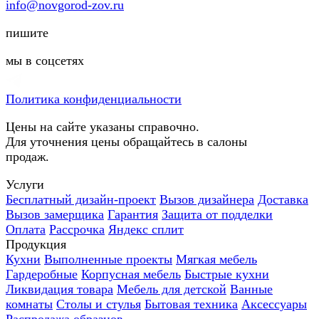
info@novgorod-zov.ru
пишите
мы в соцсетях
Политика конфиденциальности
Цены на сайте указаны справочно.
Для уточнения цены обращайтесь в салоны
продаж.
Услуги
Бесплатный дизайн-проект
Вызов дизайнера
Доставка
Вызов замерщика
Гарантия
Защита от подделки
Оплата
Рассрочка
Яндекс сплит
Продукция
Кухни
Выполненные проекты
Мягкая мебель
Гардеробные
Корпусная мебель
Быстрые кухни
Ликвидация товара
Мебель для детской
Ванные
комнаты
Столы и стулья
Бытовая техника
Аксессуары
Распродажа образцов