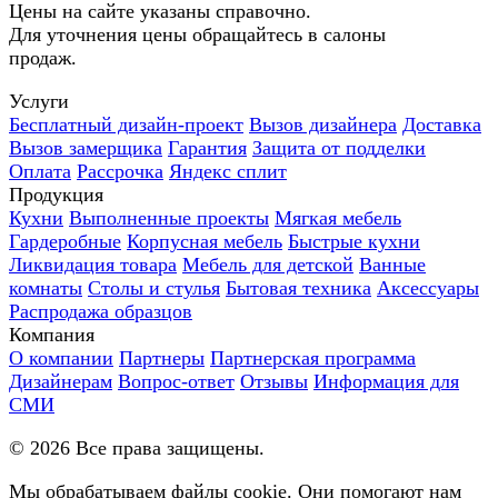
Цены на сайте указаны справочно.
Для уточнения цены обращайтесь в салоны
продаж.
Услуги
Бесплатный дизайн-проект
Вызов дизайнера
Доставка
Вызов замерщика
Гарантия
Защита от подделки
Оплата
Рассрочка
Яндекс сплит
Продукция
Кухни
Выполненные проекты
Мягкая мебель
Гардеробные
Корпусная мебель
Быстрые кухни
Ликвидация товара
Мебель для детской
Ванные
комнаты
Столы и стулья
Бытовая техника
Аксессуары
Распродажа образцов
Компания
О компании
Партнеры
Партнерская программа
Дизайнерам
Вопрос-ответ
Отзывы
Информация для
СМИ
©
2026
Все права защищены.
Мы обрабатываем файлы cookie. Они помогают нам