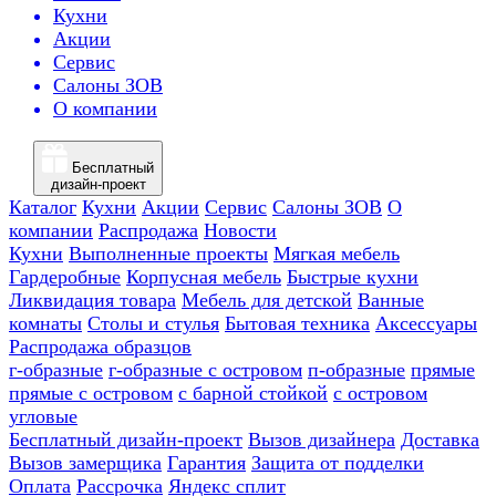
Кухни
Акции
Сервис
Салоны ЗОВ
О компании
Бесплатный
дизайн-проект
Каталог
Кухни
Акции
Сервис
Салоны ЗОВ
О
компании
Распродажа
Новости
Кухни
Выполненные проекты
Мягкая мебель
Гардеробные
Корпусная мебель
Быстрые кухни
Ликвидация товара
Мебель для детской
Ванные
комнаты
Столы и стулья
Бытовая техника
Аксессуары
Распродажа образцов
г-образные
г-образные с островом
п-образные
прямые
прямые с островом
с барной стойкой
с островом
угловые
Бесплатный дизайн-проект
Вызов дизайнера
Доставка
Вызов замерщика
Гарантия
Защита от подделки
Оплата
Рассрочка
Яндекс сплит