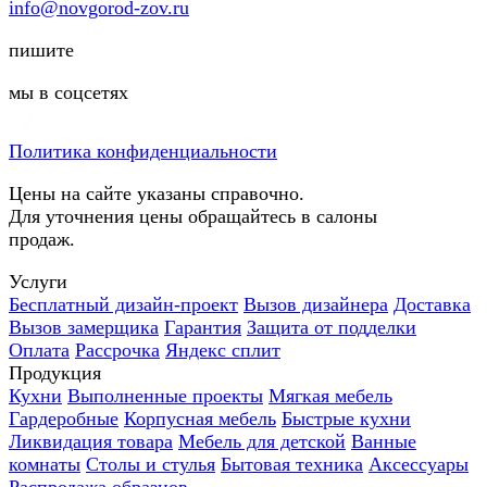
info@novgorod-zov.ru
пишите
мы в соцсетях
Политика конфиденциальности
Цены на сайте указаны справочно.
Для уточнения цены обращайтесь в салоны
продаж.
Услуги
Бесплатный дизайн-проект
Вызов дизайнера
Доставка
Вызов замерщика
Гарантия
Защита от подделки
Оплата
Рассрочка
Яндекс сплит
Продукция
Кухни
Выполненные проекты
Мягкая мебель
Гардеробные
Корпусная мебель
Быстрые кухни
Ликвидация товара
Мебель для детской
Ванные
комнаты
Столы и стулья
Бытовая техника
Аксессуары
Распродажа образцов