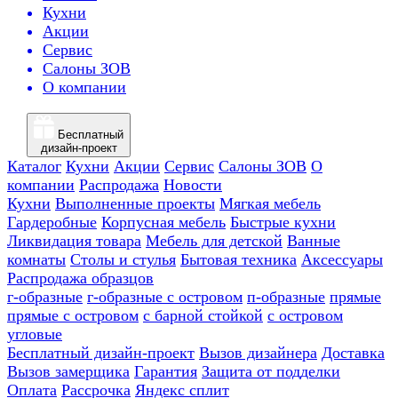
Кухни
Акции
Сервис
Салоны ЗОВ
О компании
Бесплатный
дизайн-проект
Каталог
Кухни
Акции
Сервис
Салоны ЗОВ
О
компании
Распродажа
Новости
Кухни
Выполненные проекты
Мягкая мебель
Гардеробные
Корпусная мебель
Быстрые кухни
Ликвидация товара
Мебель для детской
Ванные
комнаты
Столы и стулья
Бытовая техника
Аксессуары
Распродажа образцов
г-образные
г-образные с островом
п-образные
прямые
прямые с островом
с барной стойкой
с островом
угловые
Бесплатный дизайн-проект
Вызов дизайнера
Доставка
Вызов замерщика
Гарантия
Защита от подделки
Оплата
Рассрочка
Яндекс сплит