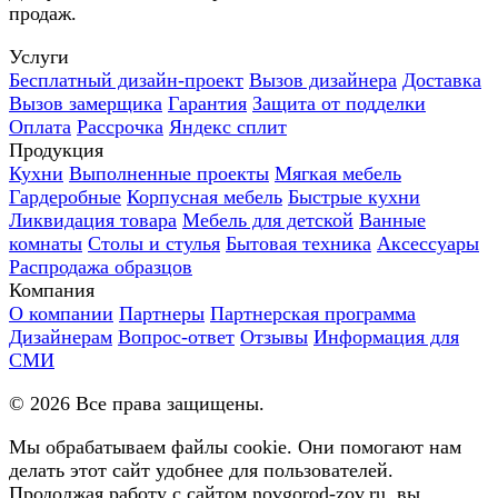
продаж.
Услуги
Бесплатный дизайн-проект
Вызов дизайнера
Доставка
Вызов замерщика
Гарантия
Защита от подделки
Оплата
Рассрочка
Яндекс сплит
Продукция
Кухни
Выполненные проекты
Мягкая мебель
Гардеробные
Корпусная мебель
Быстрые кухни
Ликвидация товара
Мебель для детской
Ванные
комнаты
Столы и стулья
Бытовая техника
Аксессуары
Распродажа образцов
Компания
О компании
Партнеры
Партнерская программа
Дизайнерам
Вопрос-ответ
Отзывы
Информация для
СМИ
©
2026
Все права защищены.
Мы обрабатываем файлы cookie. Они помогают нам
делать этот сайт удобнее для пользователей.
Продолжая работу с сайтом novgorod-zov.ru, вы