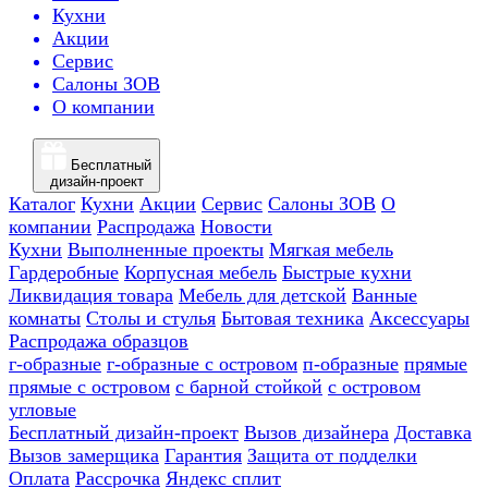
Кухни
Акции
Сервис
Салоны ЗОВ
О компании
Бесплатный
дизайн-проект
Каталог
Кухни
Акции
Сервис
Салоны ЗОВ
О
компании
Распродажа
Новости
Кухни
Выполненные проекты
Мягкая мебель
Гардеробные
Корпусная мебель
Быстрые кухни
Ликвидация товара
Мебель для детской
Ванные
комнаты
Столы и стулья
Бытовая техника
Аксессуары
Распродажа образцов
г-образные
г-образные с островом
п-образные
прямые
прямые с островом
с барной стойкой
с островом
угловые
Бесплатный дизайн-проект
Вызов дизайнера
Доставка
Вызов замерщика
Гарантия
Защита от подделки
Оплата
Рассрочка
Яндекс сплит