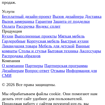
продаж.
Услуги
Бесплатный дизайн-проект
Вызов дизайнера
Доставка
Вызов замерщика
Гарантия
Защита от подделки
Оплата
Рассрочка
Яндекс сплит
Продукция
Кухни
Выполненные проекты
Мягкая мебель
Гардеробные
Корпусная мебель
Быстрые кухни
Ликвидация товара
Мебель для детской
Ванные
комнаты
Столы и стулья
Бытовая техника
Аксессуары
Распродажа образцов
Компания
О компании
Партнеры
Партнерская программа
Дизайнерам
Вопрос-ответ
Отзывы
Информация для
СМИ
©
2026
Все права защищены.
Мы обрабатываем файлы cookie. Они помогают нам
делать этот сайт удобнее для пользователей.
Продолжая работу с сайтом novgorod-zov.ru, вы