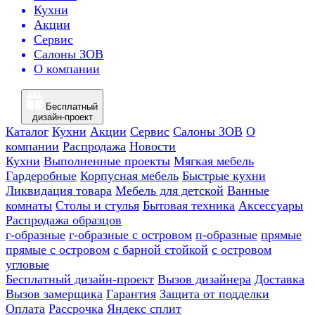
Кухни
Акции
Сервис
Салоны ЗОВ
О компании
Бесплатный
дизайн-проект
Каталог
Кухни
Акции
Сервис
Салоны ЗОВ
О
компании
Распродажа
Новости
Кухни
Выполненные проекты
Мягкая мебель
Гардеробные
Корпусная мебель
Быстрые кухни
Ликвидация товара
Мебель для детской
Ванные
комнаты
Столы и стулья
Бытовая техника
Аксессуары
Распродажа образцов
г-образные
г-образные с островом
п-образные
прямые
прямые с островом
с барной стойкой
с островом
угловые
Бесплатный дизайн-проект
Вызов дизайнера
Доставка
Вызов замерщика
Гарантия
Защита от подделки
Оплата
Рассрочка
Яндекс сплит