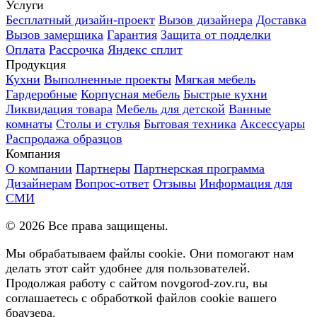
Услуги
Бесплатный дизайн-проект
Вызов дизайнера
Доставка
Вызов замерщика
Гарантия
Защита от подделки
Оплата
Рассрочка
Яндекс сплит
Продукция
Кухни
Выполненные проекты
Мягкая мебель
Гардеробные
Корпусная мебель
Быстрые кухни
Ликвидация товара
Мебель для детской
Ванные
комнаты
Столы и стулья
Бытовая техника
Аксессуары
Распродажа образцов
Компания
О компании
Партнеры
Партнерская программа
Дизайнерам
Вопрос-ответ
Отзывы
Информация для
СМИ
©
2026
Все права защищены.
Мы обрабатываем файлы cookie. Они помогают нам
делать этот сайт удобнее для пользователей.
Продолжая работу с сайтом novgorod-zov.ru, вы
соглашаетесь с обработкой файлов cookie вашего
браузера.