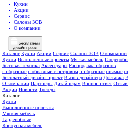
Кухни
Акции
Сервис
Салоны ЗОВ
О компании
Бесплатный
дизайн-проект
Каталог
Кухни
Акции
Сервис
Салоны ЗОВ
О компании
Кухни
Выполненные проекты
Мягкая мебель
Гардероб
Бытовая техника
Аксессуары
Распродажа образцов
г-образные
г-образные с островом
п-образные
прямые
п
Бесплатный дизайн-проект
Вызов дизайнера
Доставка
В
О компании
Партнеры
Дизайнерам
Вопрос-ответ
Отзыв
Акции
Новости
Тренды
Каталог
Кухни
Выполненные проекты
Мягкая мебель
Гардеробные
Корпусная мебель