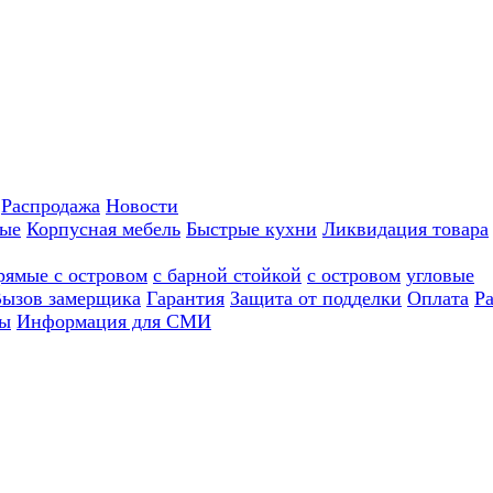
Распродажа
Новости
ные
Корпусная мебель
Быстрые кухни
Ликвидация товара
рямые с островом
с барной стойкой
с островом
угловые
ызов замерщика
Гарантия
Защита от подделки
Оплата
Р
ы
Информация для СМИ