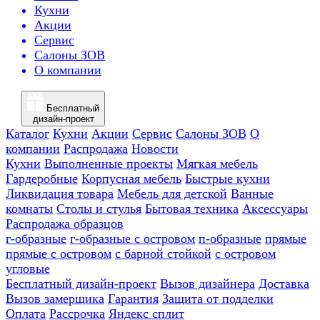
Кухни
Акции
Сервис
Салоны ЗОВ
О компании
Бесплатный
дизайн-проект
Каталог
Кухни
Акции
Сервис
Салоны ЗОВ
О
компании
Распродажа
Новости
Кухни
Выполненные проекты
Мягкая мебель
Гардеробные
Корпусная мебель
Быстрые кухни
Ликвидация товара
Мебель для детской
Ванные
комнаты
Столы и стулья
Бытовая техника
Аксессуары
Распродажа образцов
г-образные
г-образные с островом
п-образные
прямые
прямые с островом
с барной стойкой
с островом
угловые
Бесплатный дизайн-проект
Вызов дизайнера
Доставка
Вызов замерщика
Гарантия
Защита от подделки
Оплата
Рассрочка
Яндекс сплит