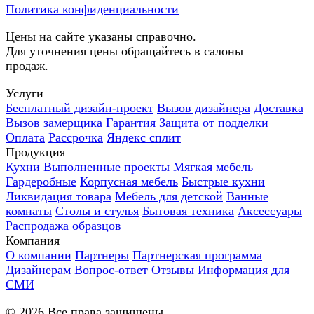
Политика конфиденциальности
Цены на сайте указаны справочно.
Для уточнения цены обращайтесь в салоны
продаж.
Услуги
Бесплатный дизайн-проект
Вызов дизайнера
Доставка
Вызов замерщика
Гарантия
Защита от подделки
Оплата
Рассрочка
Яндекс сплит
Продукция
Кухни
Выполненные проекты
Мягкая мебель
Гардеробные
Корпусная мебель
Быстрые кухни
Ликвидация товара
Мебель для детской
Ванные
комнаты
Столы и стулья
Бытовая техника
Аксессуары
Распродажа образцов
Компания
О компании
Партнеры
Партнерская программа
Дизайнерам
Вопрос-ответ
Отзывы
Информация для
СМИ
©
2026
Все права защищены.