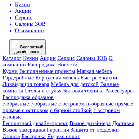
Кухни
Акции
Сервис
Салоны ЗОВ
О компании
Бесплатный
дизайн-проект
Каталог
Кухни
Акции
Сервис
Салоны ЗОВ
О
компании
Распродажа
Новости
Кухни
Выполненные проекты
Мягкая мебель
Гардеробные
Корпусная мебель
Быстрые кухни
Ликвидация товара
Мебель для детской
Ванные
комнаты
Столы и стулья
Бытовая техника
Аксессуары
Распродажа образцов
г-образные
г-образные с островом
п-образные
прямые
прямые с островом
с барной стойкой
с островом
угловые
Бесплатный дизайн-проект
Вызов дизайнера
Доставка
Вызов замерщика
Гарантия
Защита от подделки
Оплата
Рассрочка
Яндекс сплит