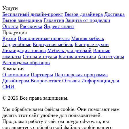
Услуги
Бесплатный дизайн-проект
Вызов дизайнера
Доставка
Вызов замерщика
Гарантия
Защита от подделки
Оплата
Рассрочка
Яндекс сплит
Продукция
Кухни
Выполненные проекты
Мягкая мебель
Гардеробные
Корпусная мебель
Быстрые кухни
Ликвидация товара
Мебель для детской
Ванные
комнаты
Столы и стулья
Бытовая техника
Аксессуары
Распродажа образцов
Компания
О компании
Партнеры
Партнерская программа
Дизайнерам
Вопрос-ответ
Отзывы
Информация для
СМИ
©
2026
Все права защищены.
Мы обрабатываем файлы cookie. Они помогают нам
делать этот сайт удобнее для пользователей.
Продолжая работу с сайтом novgorod-zov.ru, вы
соглашаетесь с обработкой файлов cookie вашего