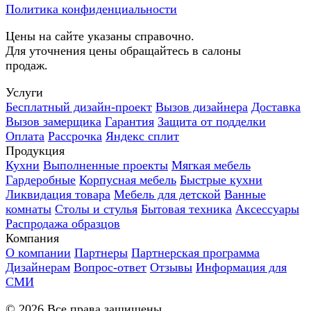
Политика конфиденциальности
Цены на сайте указаны справочно.
Для уточнения цены обращайтесь в салоны
продаж.
Услуги
Бесплатный дизайн-проект
Вызов дизайнера
Доставка
Вызов замерщика
Гарантия
Защита от подделки
Оплата
Рассрочка
Яндекс сплит
Продукция
Кухни
Выполненные проекты
Мягкая мебель
Гардеробные
Корпусная мебель
Быстрые кухни
Ликвидация товара
Мебель для детской
Ванные
комнаты
Столы и стулья
Бытовая техника
Аксессуары
Распродажа образцов
Компания
О компании
Партнеры
Партнерская программа
Дизайнерам
Вопрос-ответ
Отзывы
Информация для
СМИ
©
2026
Все права защищены.