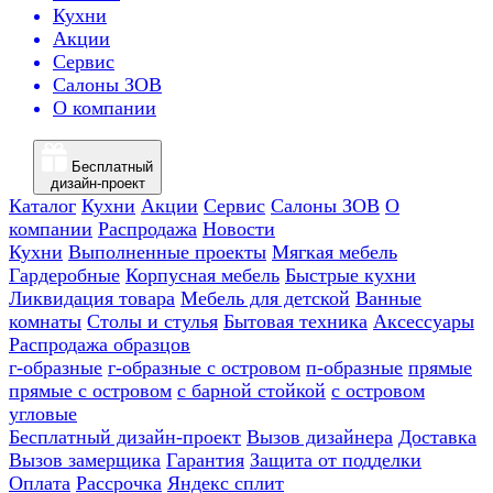
Кухни
Акции
Сервис
Салоны ЗОВ
О компании
Бесплатный
дизайн-проект
Каталог
Кухни
Акции
Сервис
Салоны ЗОВ
О
компании
Распродажа
Новости
Кухни
Выполненные проекты
Мягкая мебель
Гардеробные
Корпусная мебель
Быстрые кухни
Ликвидация товара
Мебель для детской
Ванные
комнаты
Столы и стулья
Бытовая техника
Аксессуары
Распродажа образцов
г-образные
г-образные с островом
п-образные
прямые
прямые с островом
с барной стойкой
с островом
угловые
Бесплатный дизайн-проект
Вызов дизайнера
Доставка
Вызов замерщика
Гарантия
Защита от подделки
Оплата
Рассрочка
Яндекс сплит