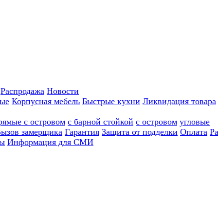
Распродажа
Новости
ные
Корпусная мебель
Быстрые кухни
Ликвидация товара
рямые с островом
с барной стойкой
с островом
угловые
ызов замерщика
Гарантия
Защита от подделки
Оплата
Р
ы
Информация для СМИ