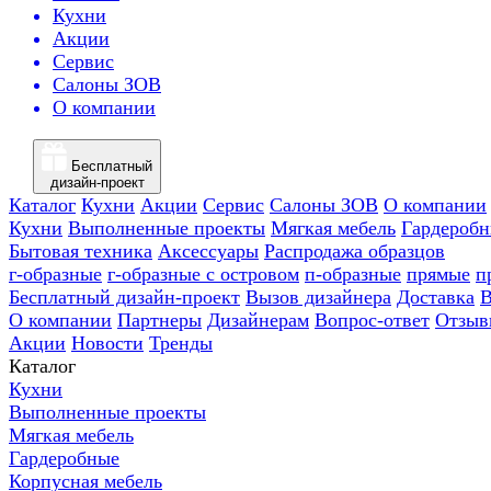
Кухни
Акции
Сервис
Салоны ЗОВ
О компании
Бесплатный
дизайн-проект
Каталог
Кухни
Акции
Сервис
Салоны ЗОВ
О компании
Кухни
Выполненные проекты
Мягкая мебель
Гардероб
Бытовая техника
Аксессуары
Распродажа образцов
г-образные
г-образные с островом
п-образные
прямые
п
Бесплатный дизайн-проект
Вызов дизайнера
Доставка
В
О компании
Партнеры
Дизайнерам
Вопрос-ответ
Отзыв
Акции
Новости
Тренды
Каталог
Кухни
Выполненные проекты
Мягкая мебель
Гардеробные
Корпусная мебель