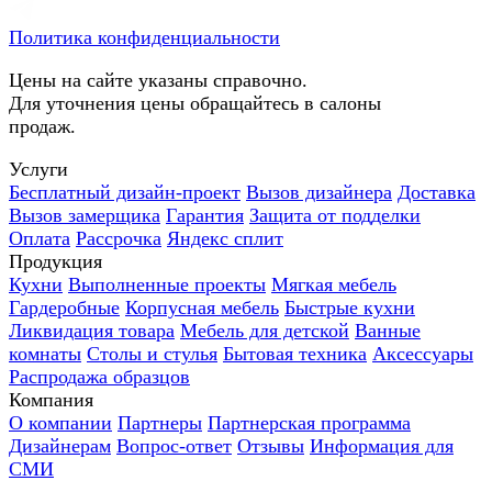
Политика конфиденциальности
Цены на сайте указаны справочно.
Для уточнения цены обращайтесь в салоны
продаж.
Услуги
Бесплатный дизайн-проект
Вызов дизайнера
Доставка
Вызов замерщика
Гарантия
Защита от подделки
Оплата
Рассрочка
Яндекс сплит
Продукция
Кухни
Выполненные проекты
Мягкая мебель
Гардеробные
Корпусная мебель
Быстрые кухни
Ликвидация товара
Мебель для детской
Ванные
комнаты
Столы и стулья
Бытовая техника
Аксессуары
Распродажа образцов
Компания
О компании
Партнеры
Партнерская программа
Дизайнерам
Вопрос-ответ
Отзывы
Информация для
СМИ