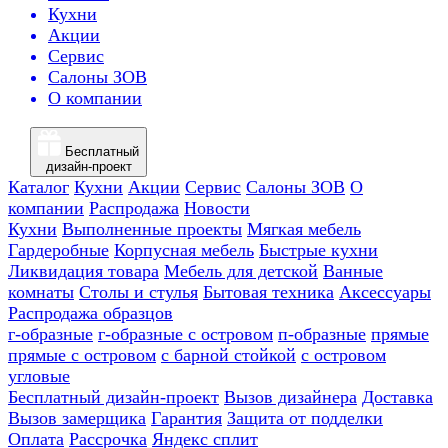
Кухни
Акции
Сервис
Салоны ЗОВ
О компании
Бесплатный
дизайн-проект
Каталог
Кухни
Акции
Сервис
Салоны ЗОВ
О
компании
Распродажа
Новости
Кухни
Выполненные проекты
Мягкая мебель
Гардеробные
Корпусная мебель
Быстрые кухни
Ликвидация товара
Мебель для детской
Ванные
комнаты
Столы и стулья
Бытовая техника
Аксессуары
Распродажа образцов
г-образные
г-образные с островом
п-образные
прямые
прямые с островом
с барной стойкой
с островом
угловые
Бесплатный дизайн-проект
Вызов дизайнера
Доставка
Вызов замерщика
Гарантия
Защита от подделки
Оплата
Рассрочка
Яндекс сплит