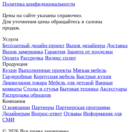
Политика конфиденциальности
Цены на сайте указаны справочно.
Для уточнения цены обращайтесь в салоны
продаж.
Услуги
Бесплатный дизайн-проект
Вызов дизайнера
Доставка
Вызов замерщика
Гарантия
Защита от подделки
Оплата
Рассрочка
Яндекс сплит
Продукция
Кухни
Выполненные проекты
Мягкая мебель
Гардеробные
Корпусная мебель
Быстрые кухни
Ликвидация товара
Мебель для детской
Ванные
комнаты
Столы и стулья
Бытовая техника
Аксессуары
Распродажа образцов
Компания
О компании
Партнеры
Партнерская программа
Дизайнерам
Вопрос-ответ
Отзывы
Информация для
СМИ
©
2026
Все права защищены.