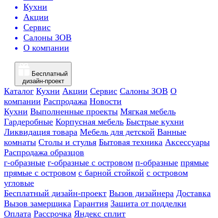
Кухни
Акции
Сервис
Салоны ЗОВ
О компании
Бесплатный
дизайн-проект
Каталог
Кухни
Акции
Сервис
Салоны ЗОВ
О
компании
Распродажа
Новости
Кухни
Выполненные проекты
Мягкая мебель
Гардеробные
Корпусная мебель
Быстрые кухни
Ликвидация товара
Мебель для детской
Ванные
комнаты
Столы и стулья
Бытовая техника
Аксессуары
Распродажа образцов
г-образные
г-образные с островом
п-образные
прямые
прямые с островом
с барной стойкой
с островом
угловые
Бесплатный дизайн-проект
Вызов дизайнера
Доставка
Вызов замерщика
Гарантия
Защита от подделки
Оплата
Рассрочка
Яндекс сплит