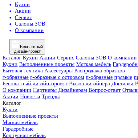
Кухни
Акции
Сервис
Салоны ЗОВ
О компании
Бесплатный
дизайн-проект
Каталог
Кухни
Акции
Сервис
Салоны ЗОВ
О компании
Кухни
Выполненные проекты
Мягкая мебель
Гардероб
Бытовая техника
Аксессуары
Распродажа образцов
г-образные
г-образные с островом
п-образные
прямые
п
Бесплатный дизайн-проект
Вызов дизайнера
Доставка
В
О компании
Партнеры
Дизайнерам
Вопрос-ответ
Отзыв
Акции
Новости
Тренды
Каталог
Кухни
Выполненные проекты
Мягкая мебель
Гардеробные
Корпусная мебель