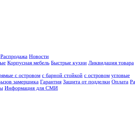
Распродажа
Новости
ные
Корпусная мебель
Быстрые кухни
Ликвидация товара
рямые с островом
с барной стойкой
с островом
угловые
ызов замерщика
Гарантия
Защита от подделки
Оплата
Р
ы
Информация для СМИ