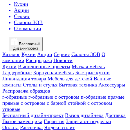
Кухни
Акции
Сервис
Салоны ЗОВ
О компании
Бесплатный
дизайн-проект
Каталог
Кухни
Акции
Сервис
Салоны ЗОВ
О
компании
Распродажа
Новости
Кухни
Выполненные проекты
Мягкая мебель
Гардеробные
Корпусная мебель
Быстрые кухни
Ликвидация товара
Мебель для детской
Ванные
комнаты
Столы и стулья
Бытовая техника
Аксессуары
Распродажа образцов
г-образные
г-образные с островом
п-образные
прямые
прямые с островом
с барной стойкой
с островом
угловые
Бесплатный дизайн-проект
Вызов дизайнера
Доставка
Вызов замерщика
Гарантия
Защита от подделки
Оплата
Рассрочка
Яндекс сплит