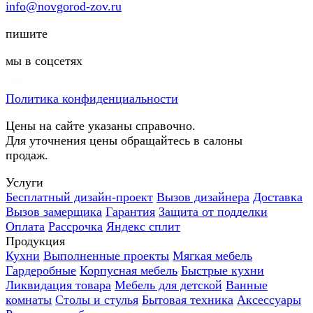
info@novgorod-zov.ru
пишите
мы в соцсетях
Политика конфиденциальности
Цены на сайте указаны справочно.
Для уточнения цены обращайтесь в салоны
продаж.
Услуги
Бесплатный дизайн-проект
Вызов дизайнера
Доставка
Вызов замерщика
Гарантия
Защита от подделки
Оплата
Рассрочка
Яндекс сплит
Продукция
Кухни
Выполненные проекты
Мягкая мебель
Гардеробные
Корпусная мебель
Быстрые кухни
Ликвидация товара
Мебель для детской
Ванные
комнаты
Столы и стулья
Бытовая техника
Аксессуары