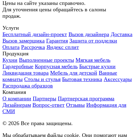
Цены на сайте указаны справочно.
Для уточнения цены обращайтесь в салоны
продаж.
Услуги
Бесплатный дизайн-проект
Вызов дизайнера
Доставка
Вызов замерщика
Гарантия
Защита от подделки
Оплата
Рассрочка
Яндекс сплит
Продукция
Кухни
Выполненные проекты
Мягкая мебель
Гардеробные
Корпусная мебель
Быстрые кухни
Ликвидация товара
Мебель для детской
Ванные
комнаты
Столы и стулья
Бытовая техника
Аксессуары
Распродажа образцов
Компания
О компании
Партнеры
Партнерская программа
Дизайнерам
Вопрос-ответ
Отзывы
Информация для
СМИ
©
2026
Все права защищены.
Мы обрабатываем файлы cookie. Они помогают нам