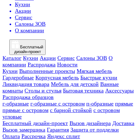
Кухни
Акции
Сервис
Салоны ЗОВ
О компании
Бесплатный
дизайн-проект
Каталог
Кухни
Акции
Сервис
Салоны ЗОВ
О
компании
Распродажа
Новости
Кухни
Выполненные проекты
Мягкая мебель
Гардеробные
Корпусная мебель
Быстрые кухни
Ликвидация товара
Мебель для детской
Ванные
комнаты
Столы и стулья
Бытовая техника
Аксессуары
Распродажа образцов
г-образные
г-образные с островом
п-образные
прямые
прямые с островом
с барной стойкой
с островом
угловые
Бесплатный дизайн-проект
Вызов дизайнера
Доставка
Вызов замерщика
Гарантия
Защита от подделки
Оплата
Рассрочка
Яндекс сплит