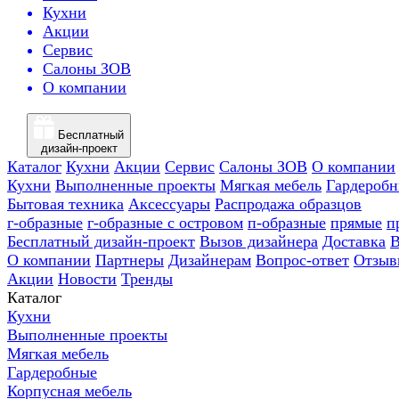
Кухни
Акции
Сервис
Салоны ЗОВ
О компании
Бесплатный
дизайн-проект
Каталог
Кухни
Акции
Сервис
Салоны ЗОВ
О компании
Кухни
Выполненные проекты
Мягкая мебель
Гардероб
Бытовая техника
Аксессуары
Распродажа образцов
г-образные
г-образные с островом
п-образные
прямые
п
Бесплатный дизайн-проект
Вызов дизайнера
Доставка
В
О компании
Партнеры
Дизайнерам
Вопрос-ответ
Отзыв
Акции
Новости
Тренды
Каталог
Кухни
Выполненные проекты
Мягкая мебель
Гардеробные
Корпусная мебель