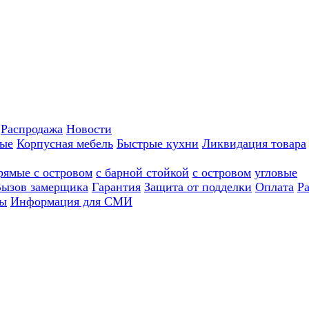
Распродажа
Новости
ные
Корпусная мебель
Быстрые кухни
Ликвидация товара
рямые с островом
с барной стойкой
с островом
угловые
ызов замерщика
Гарантия
Защита от подделки
Оплата
Р
ы
Информация для СМИ