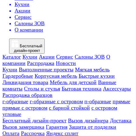
Кухни
Акции
Сервис
Салоны ЗОВ
О компании
Бесплатный
дизайн-проект
Каталог
Кухни
Акции
Сервис
Салоны ЗОВ
О
компании
Распродажа
Новости
Кухни
Выполненные проекты
Мягкая мебель
Гардеробные
Корпусная мебель
Быстрые кухни
Ликвидация товара
Мебель для детской
Ванные
комнаты
Столы и стулья
Бытовая техника
Аксессуары
Распродажа образцов
г-образные
г-образные с островом
п-образные
прямые
прямые с островом
с барной стойкой
с островом
угловые
Бесплатный дизайн-проект
Вызов дизайнера
Доставка
Вызов замерщика
Гарантия
Защита от подделки
Оплата
Рассрочка
Яндекс сплит