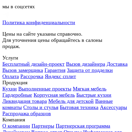
мы в соцсетях
Политика конфиденциальности
Цены на сайте указаны справочно.
Для уточнения цены обращайтесь в салоны
продаж.
Услуги
Бесплатный дизайн-проект
Вызов дизайнера
Доставка
Вызов замерщика
Гарантия
Защита от подделки
Оплата
Рассрочка
Яндекс сплит
Продукция
Кухни
Выполненные проекты
Мягкая мебель
Гардеробные
Корпусная мебель
Быстрые кухни
Ликвидация товара
Мебель для детской
Ванные
комнаты
Столы и стулья
Бытовая техника
Аксессуары
Распродажа образцов
Компания
О компании
Партнеры
Партнерская программа
Дизайнерам
Вопрос-ответ
Отзывы
Информация для