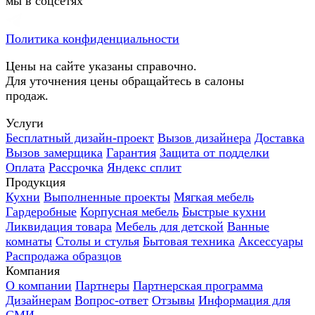
мы в соцсетях
Политика конфиденциальности
Цены на сайте указаны справочно.
Для уточнения цены обращайтесь в салоны
продаж.
Услуги
Бесплатный дизайн-проект
Вызов дизайнера
Доставка
Вызов замерщика
Гарантия
Защита от подделки
Оплата
Рассрочка
Яндекс сплит
Продукция
Кухни
Выполненные проекты
Мягкая мебель
Гардеробные
Корпусная мебель
Быстрые кухни
Ликвидация товара
Мебель для детской
Ванные
комнаты
Столы и стулья
Бытовая техника
Аксессуары
Распродажа образцов
Компания
О компании
Партнеры
Партнерская программа
Дизайнерам
Вопрос-ответ
Отзывы
Информация для
СМИ