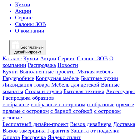
Кухни
Акции
Сервис
Салоны ЗОВ
О компании
Бесплатный
дизайн-проект
Каталог
Кухни
Акции
Сервис
Салоны ЗОВ
О
компании
Распродажа
Новости
Кухни
Выполненные проекты
Мягкая мебель
Гардеробные
Корпусная мебель
Быстрые кухни
Ликвидация товара
Мебель для детской
Ванные
комнаты
Столы и стулья
Бытовая техника
Аксессуары
Распродажа образцов
г-образные
г-образные с островом
п-образные
прямые
прямые с островом
с барной стойкой
с островом
угловые
Бесплатный дизайн-проект
Вызов дизайнера
Доставка
Вызов замерщика
Гарантия
Защита от подделки
Оплата
Рассрочка
Яндекс сплит