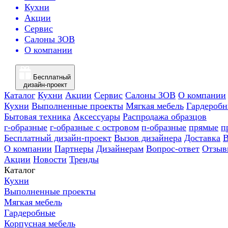
Кухни
Акции
Сервис
Салоны ЗОВ
О компании
Бесплатный
дизайн-проект
Каталог
Кухни
Акции
Сервис
Салоны ЗОВ
О компании
Кухни
Выполненные проекты
Мягкая мебель
Гардероб
Бытовая техника
Аксессуары
Распродажа образцов
г-образные
г-образные с островом
п-образные
прямые
п
Бесплатный дизайн-проект
Вызов дизайнера
Доставка
В
О компании
Партнеры
Дизайнерам
Вопрос-ответ
Отзыв
Акции
Новости
Тренды
Каталог
Кухни
Выполненные проекты
Мягкая мебель
Гардеробные
Корпусная мебель