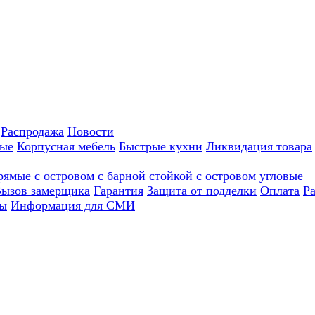
Распродажа
Новости
ные
Корпусная мебель
Быстрые кухни
Ликвидация товара
рямые с островом
с барной стойкой
с островом
угловые
ызов замерщика
Гарантия
Защита от подделки
Оплата
Р
ы
Информация для СМИ